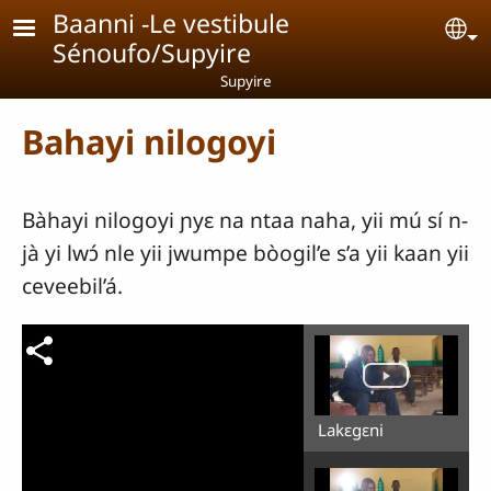
Aller au contenu principal
Baanni -Le vestibule
Se
Sénoufo/Supyire
Supyire
Bahayi nilogoyi
Bàhayi nilogoyi ɲyɛ na ntaa naha, yii mú sí n-
jà yi lwɔ́ nle yii jwumpe bòogil’e s’a yii kaan yii
ceveebil’á.
Lakɛgɛni